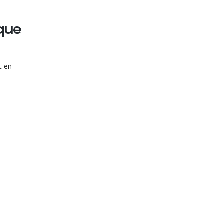
que
t en