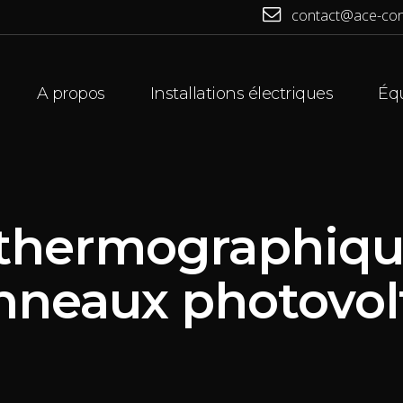
contact@ace-cont
A propos
Installations électriques
Équ
 thermographiqu
nneaux photovol