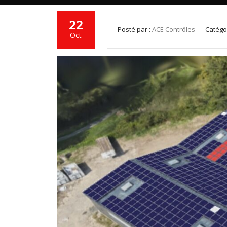
22
Posté par :
ACE Contrôles
Catégo
Oct