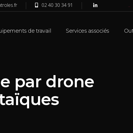
roles.fr
02 40 30 34 91
bento4d
toto togel
toto togel
toto slot
situs toto
ipements de travail
Services associés
Out
e par drone
taïques