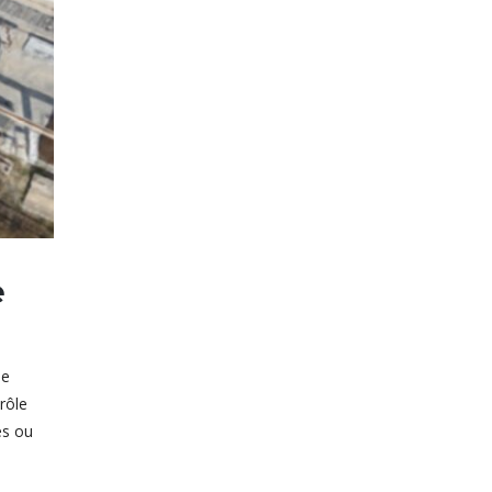
e
de
rôle
es ou